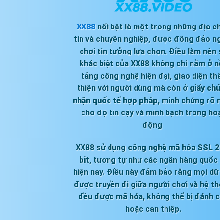
XX88
nổi bật là một trong những địa ch
tín và chuyên nghiệp, được đông đảo n
chơi tin tưởng lựa chọn. Điều làm nên 
khác biệt của XX88 không chỉ nằm ở n
tảng công nghệ hiện đại, giao diện th
thiện với người dùng mà còn ở
giấy ch
nhận quốc tế hợp pháp
, minh chứng rõ 
cho độ tin cậy và minh bạch trong ho
động
XX88 sử dụng
công nghệ mã hóa SSL 2
bit
, tương tự như các ngân hàng quốc 
hiện nay. Điều này đảm bảo rằng mọi dữ 
được truyền đi giữa người chơi và hệ t
đều được mã hóa, không thể bị đánh 
hoặc can thiệp.