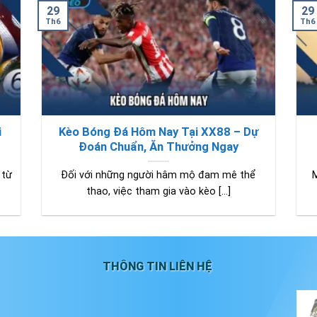
29
29
Th6
Th6
i
Kèo Bóng Đá Hôm Nay Tại XX88 – Dự
Đoán Chuẩn, Ăn Thưởng Ngay
 từ
Đối với những người hâm mộ đam mê thể
M
thao, việc tham gia vào kèo [...]
THÔNG TIN LIÊN HỆ