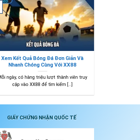
Xem Kết Quả Bóng Đá Đơn Giản Và
Nhanh Chóng Cùng Với XX88
ỗi ngày, có hàng triệu lượt thành viên truy
cập vào XX88 để tìm kiếm [...]
GIẤY CHỨNG NHẬN QUỐC TẾ