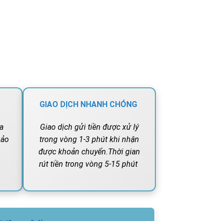
GIAO DỊCH NHANH CHÓNG
a
Giao dịch gửi tiền được xử lý
bảo
trong vòng 1-3 phút khi nhận
được khoản chuyển.Thời gian
rút tiền trong vòng 5-15 phút